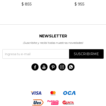
CHERRY
$
855
$
955
NEWSLETTER
¡Suscribite y recibí todas nuestras novedades!
SUSCRIBIRME




