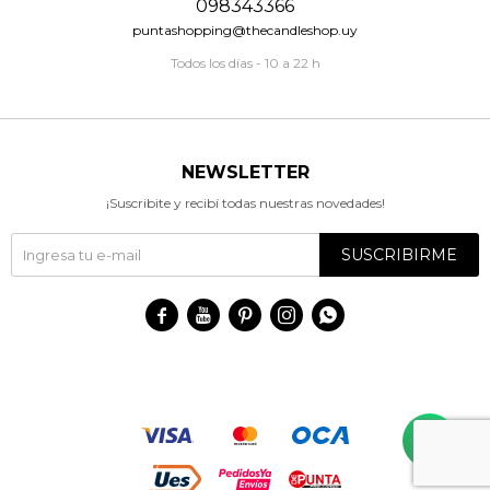
098343366
puntashopping@thecandleshop.uy
Todos los días - 10 a 22 h
NEWSLETTER
¡Suscribite y recibí todas nuestras novedades!
SUSCRIBIRME




