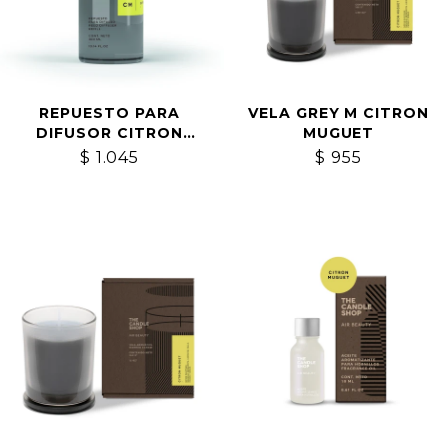
REPUESTO PARA
VELA GREY M CITRON
DIFUSOR CITRON
MUGUET
MUGUET
$
1.045
$
955