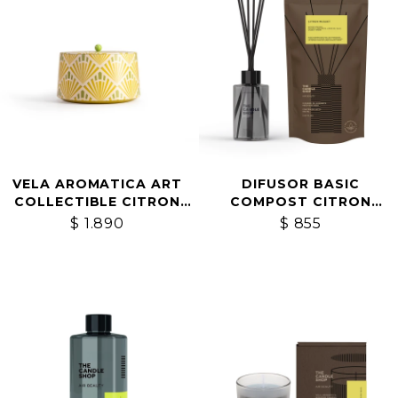
VELA AROMATICA ART
DIFUSOR BASIC
COLLECTIBLE CITRON
COMPOST CITRON
MUGUET
MUGUET
$
1.890
$
855