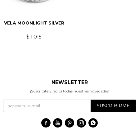
VELA MOONLIGHT SILVER
$
1.015
NEWSLETTER
¡Suscribite y recibí todas nuestras novedades!
SUSCRIBIRME




