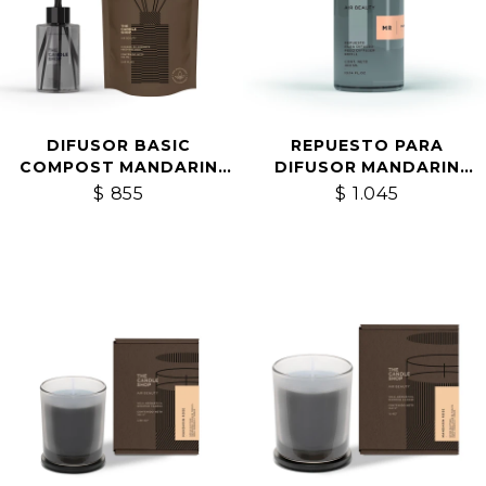
DIFUSOR BASIC
REPUESTO PARA
COMPOST MANDARIN
DIFUSOR MANDARIN
ROSE
ROSE
$
855
$
1.045