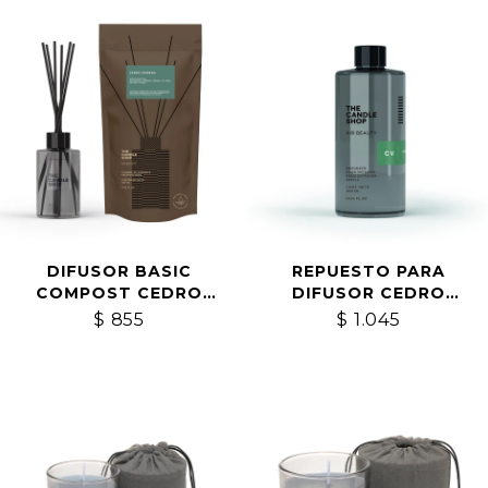
DIFUSOR BASIC
REPUESTO PARA
COMPOST CEDRO
DIFUSOR CEDRO
VERBENA
VERBENA
$
855
$
1.045