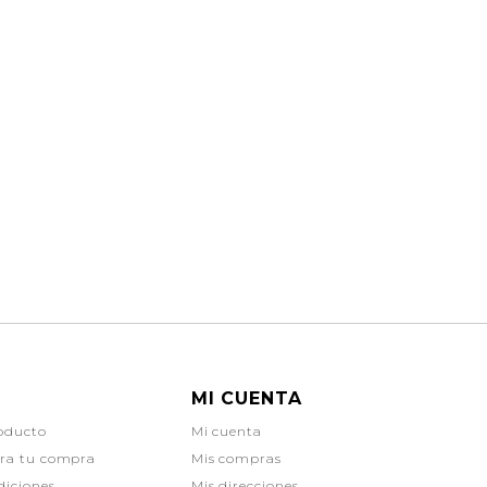
MI CUENTA
oducto
Mi cuenta
ara tu compra
Mis compras
diciones
Mis direcciones