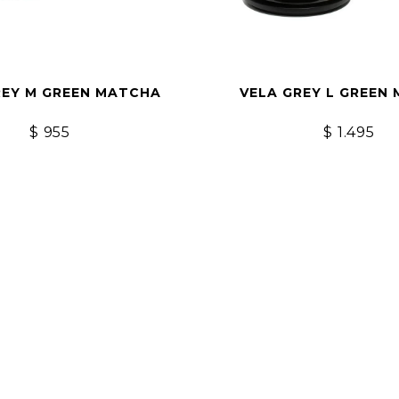
REY M GREEN MATCHA
VELA GREY L GREEN
$
955
$
1.495