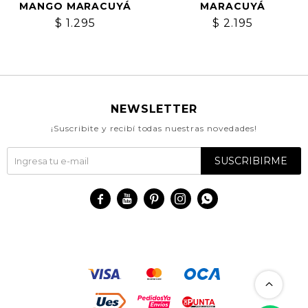
MANGO MARACUYÁ
MARACUYÁ
$
1.295
$
2.195
NEWSLETTER
¡Suscribite y recibí todas nuestras novedades!
SUSCRIBIRME




