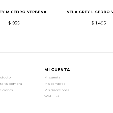
EY M CEDRO VERBENA
VELA GREY L CEDRO 
$
955
$
1.495
MI CUENTA
oducto
Mi cuenta
ara tu compra
Mis compras
diciones
Mis direcciones
Wish List