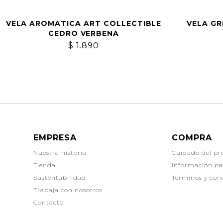
VELA AROMATICA ART COLLECTIBLE
VELA GR
CEDRO VERBENA
$
1.890
EMPRESA
COMPRA
Nuestra historia
Cuidado del pr
Tienda
Información p
Sustentabilidad
Términos y con
Trabaja con nosotros
Contacto