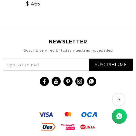
$
465
NEWSLETTER
¡Suscribite y recibí todas nuestras novedades!
SUSCRIBIRME




