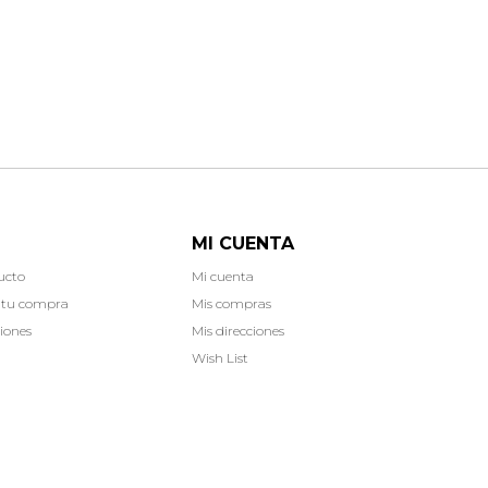
MI CUENTA
ucto
Mi cuenta
 tu compra
Mis compras
iones
Mis direcciones
Wish List