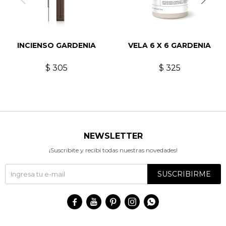
INCIENSO GARDENIA
VELA 6 X 6 GARDENIA
$
305
$
325
NEWSLETTER
¡Suscribite y recibí todas nuestras novedades!
SUSCRIBIRME




