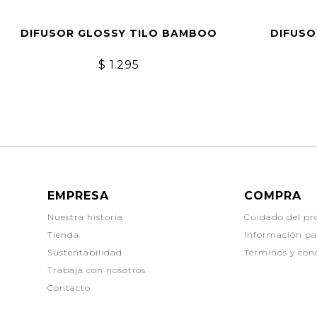
DIFUSOR GLOSSY TILO BAMBOO
DIFUSO
$
1.295
EMPRESA
COMPRA
Nuestra historia
Cuidado del pr
Tienda
Información p
Sustentabilidad
Términos y con
Trabaja con nosotros
Contacto