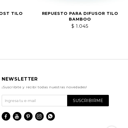
OST TILO
REPUESTO PARA DIFUSOR TILO
BAMBOO
$
1.045
NEWSLETTER
¡Suscribite y recibí todas nuestras novedades!
SUSCRIBIRME




