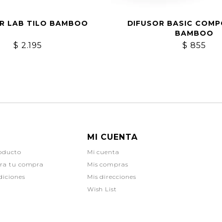
R LAB TILO BAMBOO
DIFUSOR BASIC COMP
BAMBOO
$
2.195
$
855
MI CUENTA
oducto
Mi cuenta
ara tu compra
Mis compras
diciones
Mis direcciones
Wish List