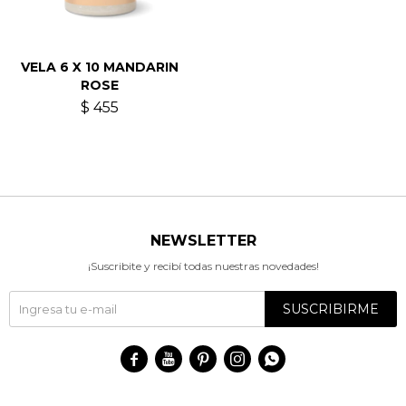
VELA 6 X 10 MANDARIN
ROSE
$
455
NEWSLETTER
¡Suscribite y recibí todas nuestras novedades!
SUSCRIBIRME




