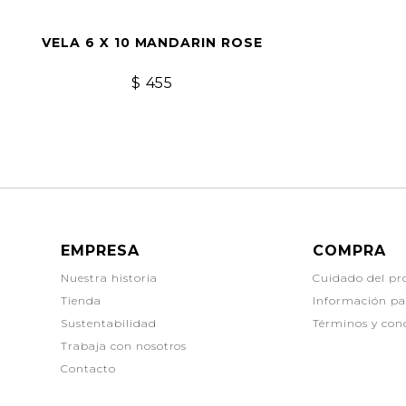
VELA 6 X 10 MANDARIN ROSE
$
455
EMPRESA
COMPRA
Nuestra historia
Cuidado del pr
Tienda
Información p
Sustentabilidad
Términos y con
Trabaja con nosotros
Contacto