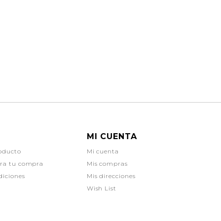
MI CUENTA
oducto
Mi cuenta
ara tu compra
Mis compras
diciones
Mis direcciones
Wish List