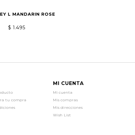
REY L MANDARIN ROSE
$
1.495
MI CUENTA
oducto
Mi cuenta
ara tu compra
Mis compras
diciones
Mis direcciones
Wish List