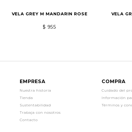
VELA GREY M MANDARIN ROSE
VELA G
$
955
EMPRESA
COMPRA
Nuestra historia
Cuidado del pr
Tienda
Información p
Sustentabilidad
Términos y con
Trabaja con nosotros
Contacto