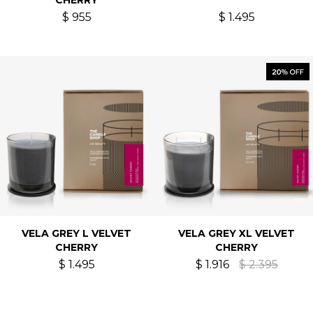
CHERRY
$
955
$
1.495
VELA GREY L VELVET
VELA GREY XL VELVET
CHERRY
CHERRY
$
1.495
$
1.916
$
2.395