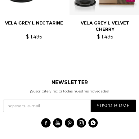
VELA GREY L NECTARINE
VELA GREY L VELVET
CHERRY
$
1.495
$
1.495
NEWSLETTER
¡Suscribite y recibí todas nuestras novedades!
SUSCRIBIRME




