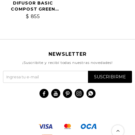
DIFUSOR BASIC
COMPOST GREEN
MATCHA
$
855
NEWSLETTER
¡Suscribite y recibí todas nuestras novedades!
SUSCRIBIRME




