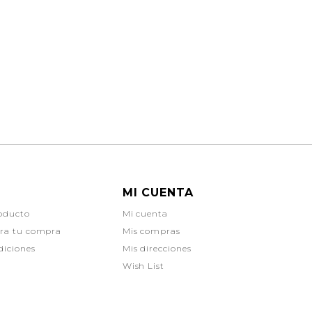
MI CUENTA
oducto
Mi cuenta
ara tu compra
Mis compras
diciones
Mis direcciones
Wish List