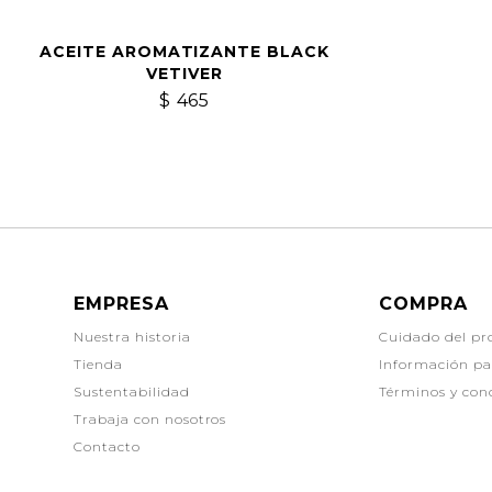
ACEITE AROMATIZANTE BLACK
VETIVER
$
465
EMPRESA
COMPRA
Nuestra historia
Cuidado del pr
Tienda
Información p
Sustentabilidad
Términos y con
Trabaja con nosotros
Contacto