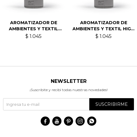
AROMATIZADOR DE
AROMATIZADOR DE
AMBIENTES Y TEXTIL
AMBIENTES Y TEXTIL HIGO
BLACK VETIVER
DE ORIENTE
$
1.045
$
1.045
NEWSLETTER
¡Suscribite y recibí todas nuestras novedades!
SUSCRIBIRME




