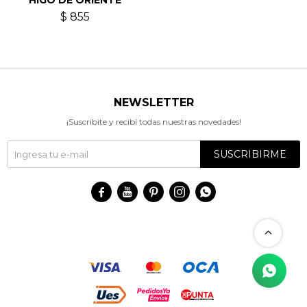
HIGO DE ORIENTE
$
855
NEWSLETTER
¡Suscribite y recibí todas nuestras novedades!
SUSCRIBIRME




