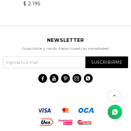
$
2.195
NEWSLETTER
¡Suscribite y recibí todas nuestras novedades!
SUSCRIBIRME




