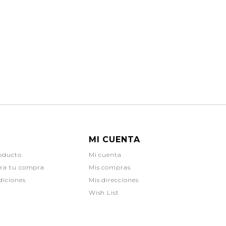
MI CUENTA
oducto
Mi cuenta
ara tu compra
Mis compras
diciones
Mis direcciones
Wish List