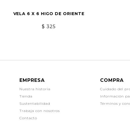
VELA 6 X 6 HIGO DE ORIENTE
$
325
EMPRESA
COMPRA
Nuestra historia
Cuidado del pr
Tienda
Información p
Sustentabilidad
Términos y con
Trabaja con nosotros
Contacto