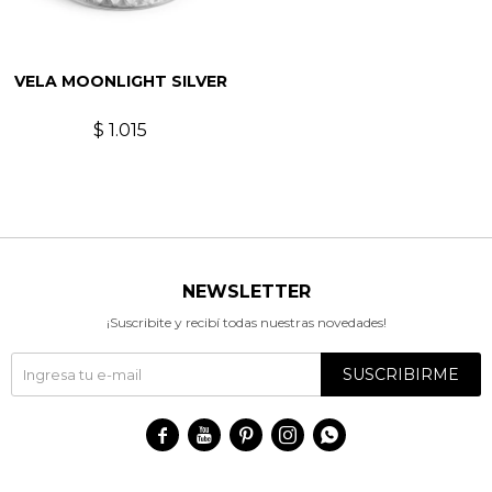
VELA MOONLIGHT SILVER
$
1.015
NEWSLETTER
¡Suscribite y recibí todas nuestras novedades!
SUSCRIBIRME




