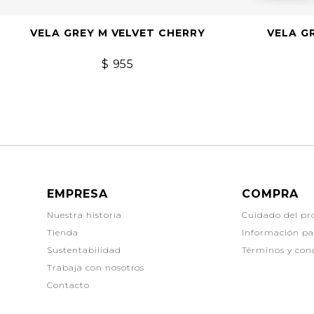
VELA GREY M VELVET CHERRY
VELA G
$
955
EMPRESA
COMPRA
Nuestra historia
Cuidado del pr
Tienda
Información p
Sustentabilidad
Términos y con
Trabaja con nosotros
Contacto