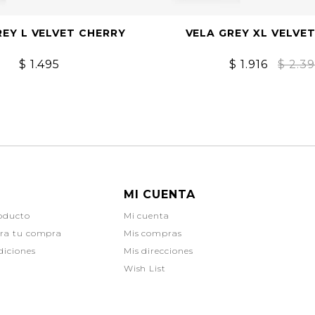
REY L VELVET CHERRY
VELA GREY XL VELVE
$
1.495
$
1.916
$
2.3
MI CUENTA
oducto
Mi cuenta
ara tu compra
Mis compras
diciones
Mis direcciones
Wish List