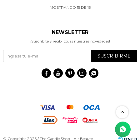
MOSTRANDO
15
DE
15
NEWSLETTER
¡Suscribite y recibí todas nuestras novedades!
SUSCRIBIRME





© Copyright 2026 / The Candle Shop – Air Beauty