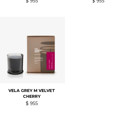
$
955
$
955
VELA GREY M VELVET
CHERRY
$
955