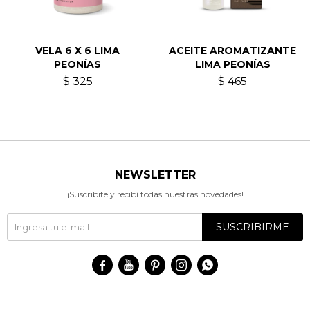
VELA 6 X 6 LIMA
ACEITE AROMATIZANTE
PEONÍAS
LIMA PEONÍAS
$
325
$
465
NEWSLETTER
¡Suscribite y recibí todas nuestras novedades!
SUSCRIBIRME




