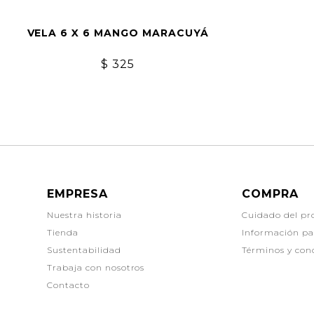
VELA 6 X 6 MANGO MARACUYÁ
$
325
EMPRESA
COMPRA
Nuestra historia
Cuidado del pr
Tienda
Información p
Sustentabilidad
Términos y con
Trabaja con nosotros
Contacto