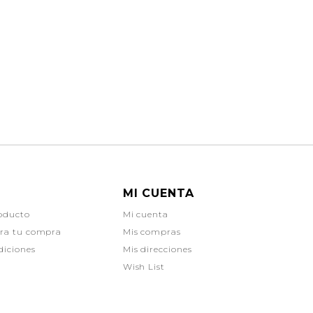
MI CUENTA
oducto
Mi cuenta
ara tu compra
Mis compras
diciones
Mis direcciones
Wish List