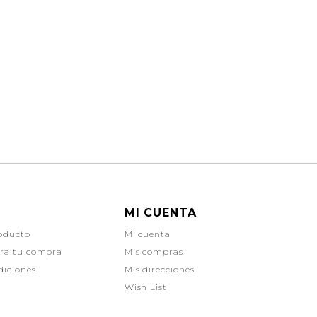
MI CUENTA
oducto
Mi cuenta
ara tu compra
Mis compras
diciones
Mis direcciones
Wish List