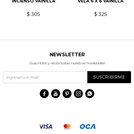
INCIENSO VAINILLA
VELA 6 X 6 VAINILLA
$
305
$
325
NEWSLETTER
¡Suscribite y recibí todas nuestras novedades!
SUSCRIBIRME




