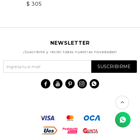
$
305
NEWSLETTER
¡Suscribite y recibí todas nuestras novedades!
SUSCRIBIRME




