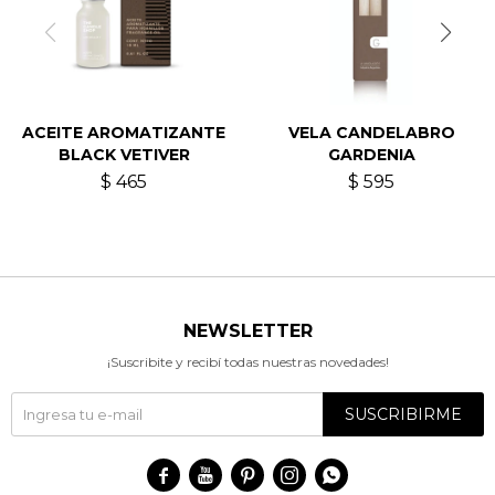
ACEITE AROMATIZANTE
VELA CANDELABRO
BLACK VETIVER
GARDENIA
$
465
$
595
NEWSLETTER
¡Suscribite y recibí todas nuestras novedades!
SUSCRIBIRME




