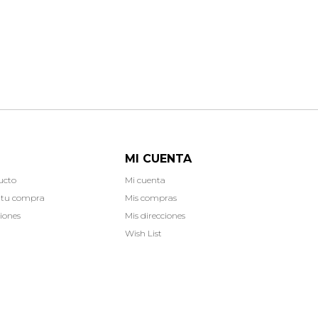
MI CUENTA
ucto
Mi cuenta
 tu compra
Mis compras
iones
Mis direcciones
Wish List