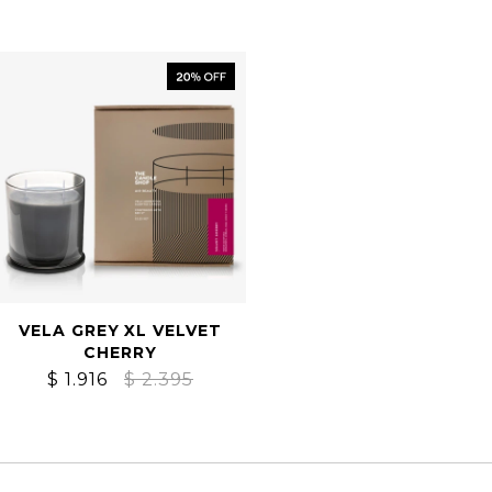
VELA GREY XL VELVET
CHERRY
$
1.916
$
2.395