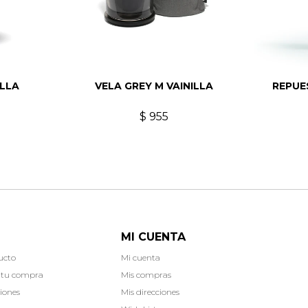
ILLA
VELA GREY M VAINILLA
REPUE
$
955
MI CUENTA
ucto
Mi cuenta
 tu compra
Mis compras
iones
Mis direcciones