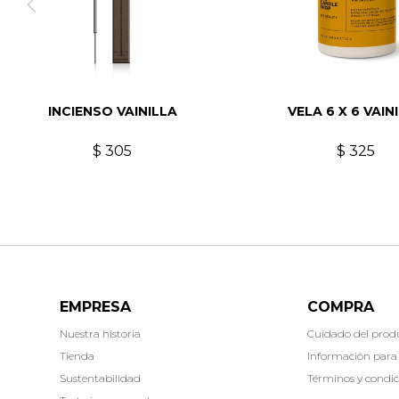
INCIENSO VAINILLA
VELA 6 X 6 VAIN
$
305
$
325
EMPRESA
COMPRA
Nuestra historia
Cuidado del prod
Tienda
Información para
Sustentabilidad
Términos y condic