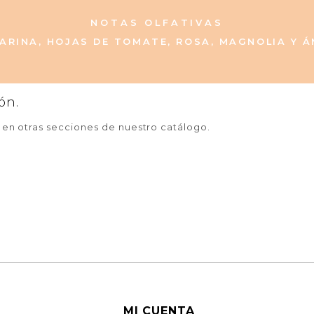
NOTAS OLFATIVAS
ARINA, HOJAS DE TOMATE, ROSA, MAGNOLIA Y Á
ón.
a en otras secciones de nuestro catálogo.
MI CUENTA